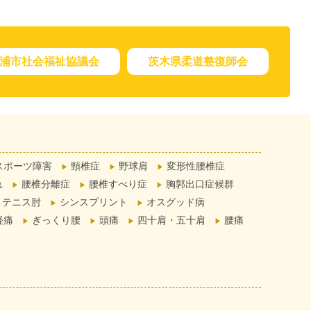
浦市社会福祉協議会
茨木県柔道整復師会
スポーツ障害
頸椎症
野球肩
変形性腰椎症
れ
腰椎分離症
腰椎すべり症
胸郭出口症候群
テニス肘
シンスプリント
オスグッド病
経痛
ぎっくり腰
頭痛
四十肩・五十肩
腰痛