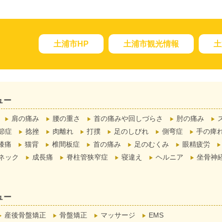
土浦市HP
土浦市観光情報
土
ュー
肩の痛み
腰の重さ
首の痛みや回しづらさ
肘の痛み
節症
捻挫
肉離れ
打撲
足のしびれ
側弯症
手の痺
膝痛
猫背
椎間板症
首の痛み
足のむくみ
眼精疲労
ネック
成長痛
脊柱管狭窄症
寝違え
ヘルニア
坐骨神
ュー
産後骨盤矯正
骨盤矯正
マッサージ
EMS