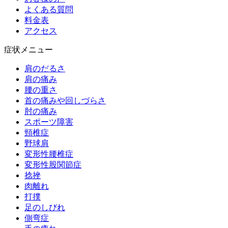
よくある質問
料金表
アクセス
症状メニュー
肩のだるさ
肩の痛み
腰の重さ
首の痛みや回しづらさ
肘の痛み
スポーツ障害
頸椎症
野球肩
変形性腰椎症
変形性股関節症
捻挫
肉離れ
打撲
足のしびれ
側弯症