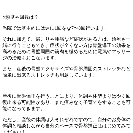
○頻度や回数は？
当院では基本的には週に
1
回をな
7
〜
8
回行います。
それに加えて、肩こりや腰痛など症状がある方は、治療も一
緒に行うこともでき、症状が全くない方は骨盤矯正の効果を
高めるために骨盤周囲の筋肉を緩めるために電気やマッサー
ジの治療もおこないます。
また、産後の骨盤エクササイズや骨盤周囲のストレッチなど
簡単に出来るストレッチも用意しています。
産後に骨盤矯正を行うことにより、体調や体型よりはやく回
復出来る可能性があり、また痛みなく子育てをすることも可
能になってきます。
ただし、産後の体調は人それぞれですので、自分のお身体の
体調と相談しながら自分のペースで骨盤矯正ははじめてみて
ください！