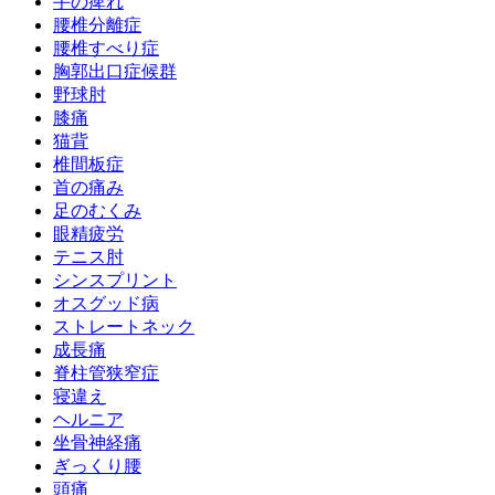
手の痺れ
腰椎分離症
腰椎すべり症
胸郭出口症候群
野球肘
膝痛
猫背
椎間板症
首の痛み
足のむくみ
眼精疲労
テニス肘
シンスプリント
オスグッド病
ストレートネック
成長痛
脊柱管狭窄症
寝違え
ヘルニア
坐骨神経痛
ぎっくり腰
頭痛