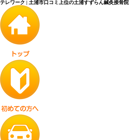
テレワーク | 土浦市口コミ上位の土浦すずらん鍼灸接骨院