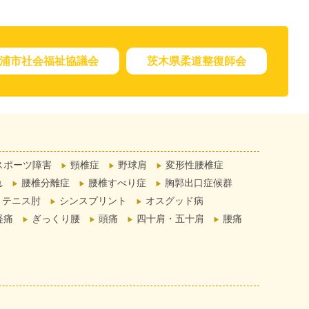
浦市社会福祉協議会
茨木県柔道整復師会
スポーツ障害
頸椎症
野球肩
変形性腰椎症
れ
腰椎分離症
腰椎すべり症
胸郭出口症候群
テニス肘
シンスプリント
オスグッド病
経痛
ぎっくり腰
頭痛
四十肩・五十肩
腰痛