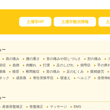
土浦市HP
土浦市観光情報
土
ュー
肩の痛み
腰の重さ
首の痛みや回しづらさ
肘の痛み
節症
捻挫
肉離れ
打撲
足のしびれ
側弯症
手の痺
膝痛
猫背
椎間板症
首の痛み
足のむくみ
眼精疲労
ネック
成長痛
脊柱管狭窄症
寝違え
ヘルニア
坐骨神
ュー
産後骨盤矯正
骨盤矯正
マッサージ
EMS