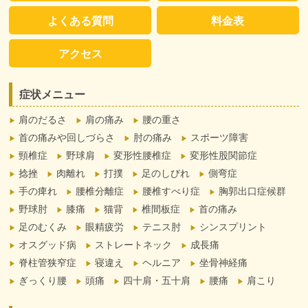
よくある質問
料金表
アクセス
症状メニュー
肩のだるさ
肩の痛み
腰の重さ
首の痛みや回しづらさ
肘の痛み
スポーツ障害
頸椎症
野球肩
変形性腰椎症
変形性股関節症
捻挫
肉離れ
打撲
足のしびれ
側弯症
手の痺れ
腰椎分離症
腰椎すべり症
胸郭出口症候群
野球肘
膝痛
猫背
椎間板症
首の痛み
足のむくみ
眼精疲労
テニス肘
シンスプリント
オスグッド病
ストレートネック
成長痛
脊柱管狭窄症
寝違え
ヘルニア
坐骨神経痛
ぎっくり腰
頭痛
四十肩・五十肩
腰痛
肩こり