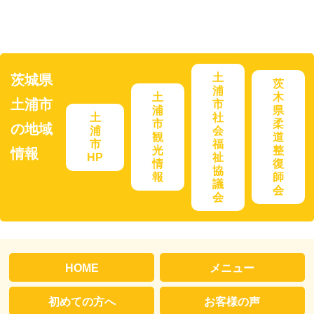
土
茨城県
茨
浦
土
木
土浦市
市
浦
県
土
社
市
柔
の地域
浦
会
観
道
市
福
光
整
情報
HP
祉
情
復
協
報
師
議
会
会
HOME
メニュー
初めての方へ
お客様の声