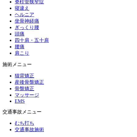
脊柱管狭窄症
寝違え
ヘルニア
坐骨神経痛
ぎっくり腰
頭痛
四十肩・五十肩
腰痛
肩こり
施術メニュー
猫背矯正
産後骨盤矯正
骨盤矯正
マッサージ
EMS
交通事故メニュー
むち打ち
交通事故施術