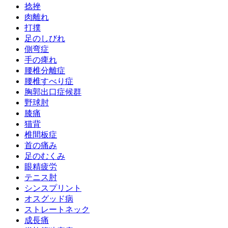
捻挫
肉離れ
打撲
足のしびれ
側弯症
手の痺れ
腰椎分離症
腰椎すべり症
胸郭出口症候群
野球肘
膝痛
猫背
椎間板症
首の痛み
足のむくみ
眼精疲労
テニス肘
シンスプリント
オスグッド病
ストレートネック
成長痛