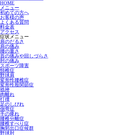
HOME
メニュー
初めての方へ
お客様の声
よくある質問
料金表
アクセス
症状メニュー
肩のだるさ
肩の痛み
腰の重さ
首の痛みや回しづらさ
肘の痛み
スポーツ障害
頸椎症
野球肩
変形性腰椎症
変形性股関節症
捻挫
肉離れ
打撲
足のしびれ
側弯症
手の痺れ
腰椎分離症
腰椎すべり症
胸郭出口症候群
野球肘