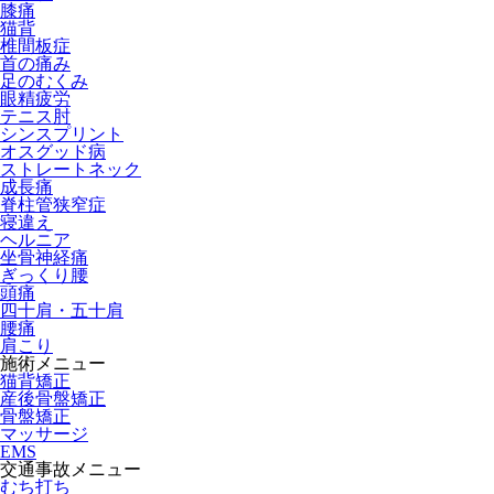
膝痛
猫背
椎間板症
首の痛み
足のむくみ
眼精疲労
テニス肘
シンスプリント
オスグッド病
ストレートネック
成長痛
脊柱管狭窄症
寝違え
ヘルニア
坐骨神経痛
ぎっくり腰
頭痛
四十肩・五十肩
腰痛
肩こり
施術メニュー
猫背矯正
産後骨盤矯正
骨盤矯正
マッサージ
EMS
交通事故メニュー
むち打ち