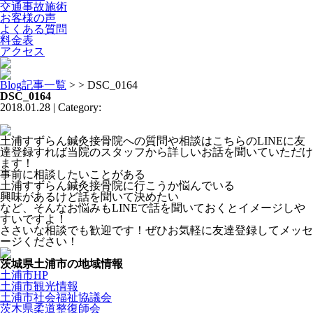
交通事故施術
お客様の声
よくある質問
料金表
アクセス
Blog記事一覧
> > DSC_0164
DSC_0164
2018.01.28 | Category:
土浦すずらん鍼灸接骨院への質問や相談はこちらのLINEに友
達登録すれば当院のスタッフから詳しいお話を聞いていただけ
ます！
事前に相談したいことがある
土浦すずらん鍼灸接骨院に行こうか悩んでいる
興味があるけど話を聞いて決めたい
など、そんなお悩みもLINEで話を聞いておくとイメージしや
すいですよ！
ささいな相談でも歓迎です！ぜひお気軽に友達登録してメッセ
ージください！
茨城県土浦市の地域情報
土浦市HP
土浦市観光情報
土浦市社会福祉協議会
茨木県柔道整復師会