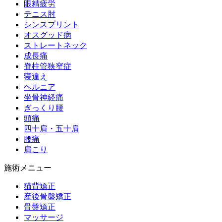
眼精疲労
テニス肘
シンスプリント
オスグッド病
ストレートネック
成長痛
脊柱管狭窄症
寝違え
ヘルニア
坐骨神経痛
ぎっくり腰
頭痛
四十肩・五十肩
腰痛
肩こり
施術メニュー
猫背矯正
産後骨盤矯正
骨盤矯正
マッサージ