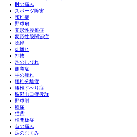
肘の痛み
スポーツ障害
頸椎症
野球肩
変形性腰椎症
変形性股関節症
捻挫
肉離れ
打撲
足のしびれ
側弯症
手の痺れ
腰椎分離症
腰椎すべり症
胸郭出口症候群
野球肘
膝痛
猫背
椎間板症
首の痛み
足のむくみ