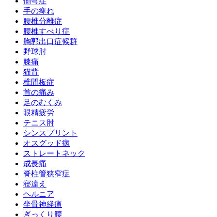
側弯症
手の痺れ
腰椎分離症
腰椎すべり症
胸郭出口症候群
野球肘
膝痛
猫背
椎間板症
首の痛み
足のむくみ
眼精疲労
テニス肘
シンスプリント
オスグッド病
ストレートネック
成長痛
脊柱管狭窄症
寝違え
ヘルニア
坐骨神経痛
ぎっくり腰