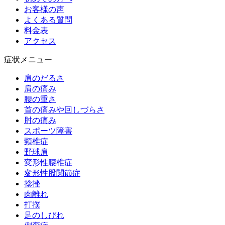
お客様の声
よくある質問
料金表
アクセス
症状メニュー
肩のだるさ
肩の痛み
腰の重さ
首の痛みや回しづらさ
肘の痛み
スポーツ障害
頸椎症
野球肩
変形性腰椎症
変形性股関節症
捻挫
肉離れ
打撲
足のしびれ