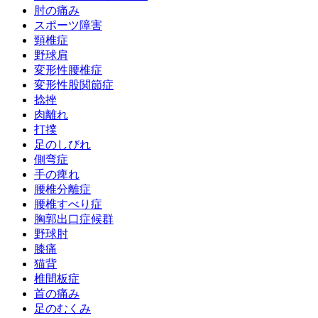
肘の痛み
スポーツ障害
頸椎症
野球肩
変形性腰椎症
変形性股関節症
捻挫
肉離れ
打撲
足のしびれ
側弯症
手の痺れ
腰椎分離症
腰椎すべり症
胸郭出口症候群
野球肘
膝痛
猫背
椎間板症
首の痛み
足のむくみ