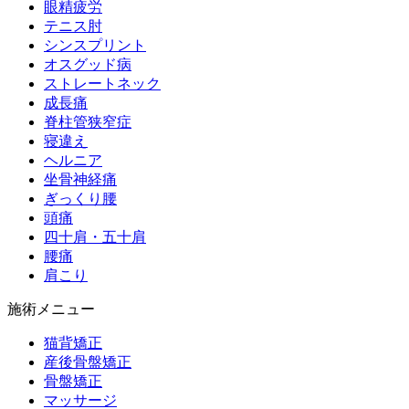
眼精疲労
テニス肘
シンスプリント
オスグッド病
ストレートネック
成長痛
脊柱管狭窄症
寝違え
ヘルニア
坐骨神経痛
ぎっくり腰
頭痛
四十肩・五十肩
腰痛
肩こり
施術メニュー
猫背矯正
産後骨盤矯正
骨盤矯正
マッサージ