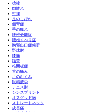
捻挫
肉離れ
打撲
足のしびれ
側弯症
手の痺れ
腰椎分離症
腰椎すべり症
胸郭出口症候群
野球肘
膝痛
猫背
椎間板症
首の痛み
足のむくみ
眼精疲労
テニス肘
シンスプリント
オスグッド病
ストレートネック
成長痛