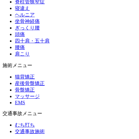
脊柱管狭窄症
寝違え
ヘルニア
坐骨神経痛
ぎっくり腰
頭痛
四十肩・五十肩
腰痛
肩こり
施術メニュー
猫背矯正
産後骨盤矯正
骨盤矯正
マッサージ
EMS
交通事故メニュー
むち打ち
交通事故施術