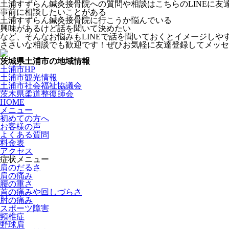
土浦すずらん鍼灸接骨院への質問や相談はこちらのLINEに
事前に相談したいことがある
土浦すずらん鍼灸接骨院に行こうか悩んでいる
興味があるけど話を聞いて決めたい
など、そんなお悩みもLINEで話を聞いておくとイメージしや
ささいな相談でも歓迎です！ぜひお気軽に友達登録してメッセ
茨城県土浦市の地域情報
土浦市HP
土浦市観光情報
土浦市社会福祉協議会
茨木県柔道整復師会
HOME
メニュー
初めての方へ
お客様の声
よくある質問
料金表
アクセス
症状メニュー
肩のだるさ
肩の痛み
腰の重さ
首の痛みや回しづらさ
肘の痛み
スポーツ障害
頸椎症
野球肩