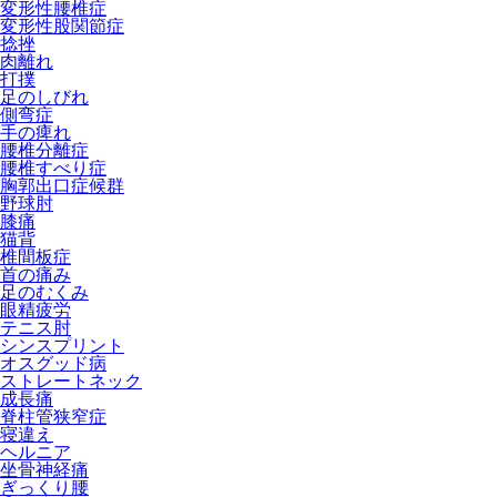
変形性腰椎症
変形性股関節症
捻挫
肉離れ
打撲
足のしびれ
側弯症
手の痺れ
腰椎分離症
腰椎すべり症
胸郭出口症候群
野球肘
膝痛
猫背
椎間板症
首の痛み
足のむくみ
眼精疲労
テニス肘
シンスプリント
オスグッド病
ストレートネック
成長痛
脊柱管狭窄症
寝違え
ヘルニア
坐骨神経痛
ぎっくり腰