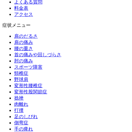
よくある質問
料金表
アクセス
症状メニュー
肩のだるさ
肩の痛み
腰の重さ
首の痛みや回しづらさ
肘の痛み
スポーツ障害
頸椎症
野球肩
変形性腰椎症
変形性股関節症
捻挫
肉離れ
打撲
足のしびれ
側弯症
手の痺れ