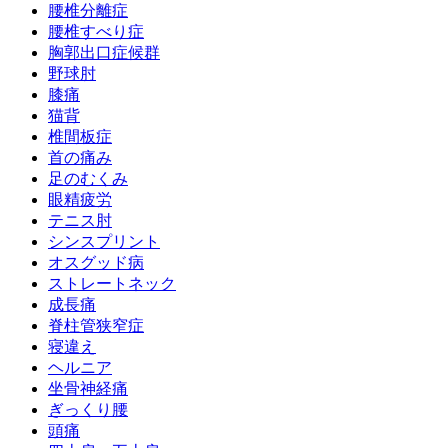
腰椎分離症
腰椎すべり症
胸郭出口症候群
野球肘
膝痛
猫背
椎間板症
首の痛み
足のむくみ
眼精疲労
テニス肘
シンスプリント
オスグッド病
ストレートネック
成長痛
脊柱管狭窄症
寝違え
ヘルニア
坐骨神経痛
ぎっくり腰
頭痛