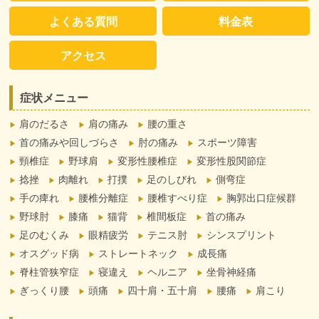
よくある質問
料金表
アクセス
症状メニュー
肩のだるさ
肩の痛み
腰の重さ
首の痛みや回しづらさ
肘の痛み
スポーツ障害
頸椎症
野球肩
変形性腰椎症
変形性股関節症
捻挫
肉離れ
打撲
足のしびれ
側弯症
手の痺れ
腰椎分離症
腰椎すべり症
胸郭出口症候群
野球肘
膝痛
猫背
椎間板症
首の痛み
足のむくみ
眼精疲労
テニス肘
シンスプリント
オスグッド病
ストレートネック
成長痛
脊柱管狭窄症
寝違え
ヘルニア
坐骨神経痛
ぎっくり腰
頭痛
四十肩・五十肩
腰痛
肩こり