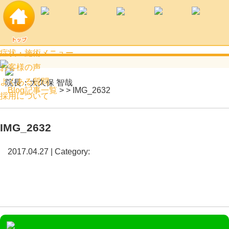
IMG_2632 | 土浦市口コミ上位の土浦すずらん鍼灸接骨院
症状・施術メニュー
お客様の声
よくある質問
院長：大久保 智哉
Blog記事一覧
> > IMG_2632
採用について
IMG_2632
2017.04.27 | Category: