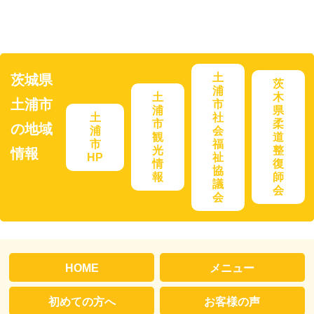
土
茨城県
茨
浦
土
木
土浦市
市
浦
県
土
社
市
柔
の地域
浦
会
観
道
市
福
光
整
情報
HP
祉
情
復
協
報
師
議
会
会
HOME
メニュー
初めての方へ
お客様の声