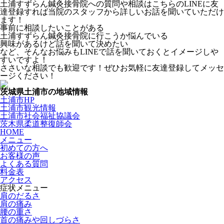
土浦すずらん鍼灸接骨院への質問や相談はこちらのLINEに友
達登録すれば当院のスタッフから詳しいお話を聞いていただけ
ます！
事前に相談したいことがある
土浦すずらん鍼灸接骨院に行こうか悩んでいる
興味があるけど話を聞いて決めたい
など、そんなお悩みもLINEで話を聞いておくとイメージしや
すいですよ！
ささいな相談でも歓迎です！ぜひお気軽に友達登録してメッセ
ージください！
茨城県土浦市の地域情報
土浦市HP
土浦市観光情報
土浦市社会福祉協議会
茨木県柔道整復師会
HOME
メニュー
初めての方へ
お客様の声
よくある質問
料金表
アクセス
症状メニュー
肩のだるさ
肩の痛み
腰の重さ
首の痛みや回しづらさ