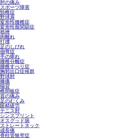
肘の痛み
スポーツ障害
頸椎症
野球肩
変形性腰椎症
変形性股関節症
捻挫
肉離れ
打撲
足のしびれ
側弯症
手の痺れ
腰椎分離症
腰椎すべり症
胸郭出口症候群
野球肘
膝痛
猫背
椎間板症
首の痛み
足のむくみ
眼精疲労
テニス肘
シンスプリント
オスグッド病
ストレートネック
成長痛
脊柱管狭窄症