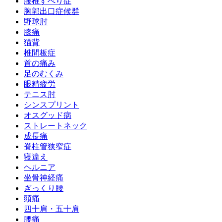
腰椎すべり症
胸郭出口症候群
野球肘
膝痛
猫背
椎間板症
首の痛み
足のむくみ
眼精疲労
テニス肘
シンスプリント
オスグッド病
ストレートネック
成長痛
脊柱管狭窄症
寝違え
ヘルニア
坐骨神経痛
ぎっくり腰
頭痛
四十肩・五十肩
腰痛