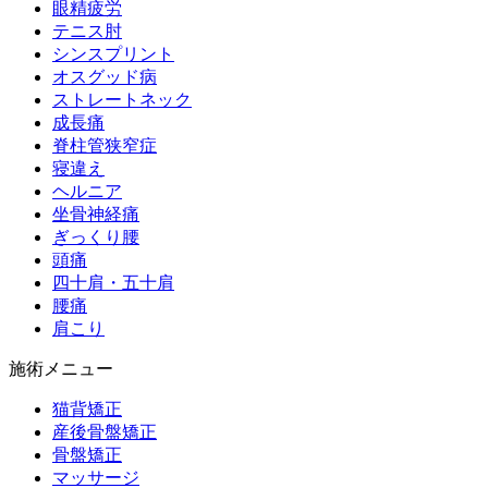
眼精疲労
テニス肘
シンスプリント
オスグッド病
ストレートネック
成長痛
脊柱管狭窄症
寝違え
ヘルニア
坐骨神経痛
ぎっくり腰
頭痛
四十肩・五十肩
腰痛
肩こり
施術メニュー
猫背矯正
産後骨盤矯正
骨盤矯正
マッサージ