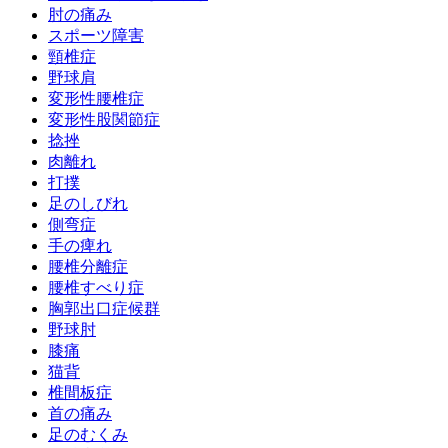
肘の痛み
スポーツ障害
頸椎症
野球肩
変形性腰椎症
変形性股関節症
捻挫
肉離れ
打撲
足のしびれ
側弯症
手の痺れ
腰椎分離症
腰椎すべり症
胸郭出口症候群
野球肘
膝痛
猫背
椎間板症
首の痛み
足のむくみ