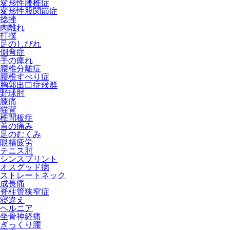
変形性腰椎症
変形性股関節症
捻挫
肉離れ
打撲
足のしびれ
側弯症
手の痺れ
腰椎分離症
腰椎すべり症
胸郭出口症候群
野球肘
膝痛
猫背
椎間板症
首の痛み
足のむくみ
眼精疲労
テニス肘
シンスプリント
オスグッド病
ストレートネック
成長痛
脊柱管狭窄症
寝違え
ヘルニア
坐骨神経痛
ぎっくり腰