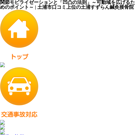
関節モビライゼーションと「凹凸の法則」～可動域を広げるた
めのポイント～ | 土浦市口コミ上位の土浦すずらん鍼灸接骨院