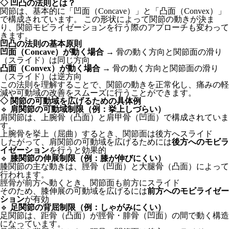
◇ 凹凸の法則とは？
関節は、基本的に「凹面（Concave）」と「凸面（Convex）」
で構成されています。 この形状によって関節の動きが決ま
り、関節モビライゼーションを行う際のアプローチも変わって
きます。
凹凸の法則の基本原則
凹面（Concave）が動く場合
→ 骨の動く方向と関節面の滑り
（スライド）は同じ方向
凸面（Convex）が動く場合
→ 骨の動く方向と関節面の滑り
（スライド）は逆方向
この法則を理解することで、関節の動きを正常化し、痛みの軽
減や可動域の改善をスムーズに行うことができます。
◇ 関節の可動域を広げるための具体例
🔹
肩関節の可動域制限（例：挙上しづらい）
肩関節は、上腕骨（凸面）と肩甲骨（凹面）で構成されていま
す。
上腕骨を挙上（屈曲）するとき、関節面は後方へスライド
したがって、肩関節の可動域を広げるためには
後方へのモビラ
イゼーション
を行うと効果的
🔹
膝関節の伸展制限（例：膝が伸びにくい）
膝関節の主な動きは、脛骨（凹面）と大腿骨（凸面）によって
行われます。
脛骨が前方へ動くとき、関節面も前方にスライド
そのため、膝伸展の可動域を広げるには
前方へのモビライゼー
ション
が有効
🔹
足関節の背屈制限（例：しゃがみにくい）
足関節は、距骨（凸面）が脛骨・腓骨（凹面）の間で動く構造
になっています。