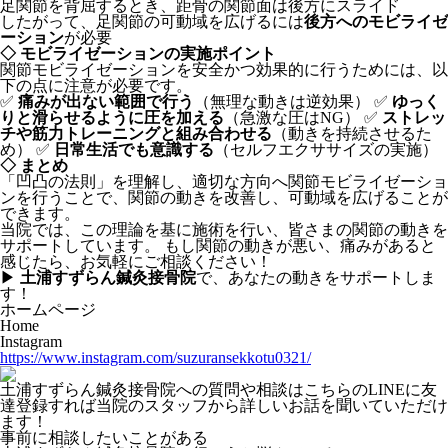
足関節を背屈するとき、距骨の関節面は後方にスライド
したがって、足関節の可動域を広げるには
後方へのモビライゼ
ーション
が必要
◇ モビライゼーションの実施ポイント
関節モビライゼーションを安全かつ効果的に行うためには、以
下の点に注意が必要です。
✅
痛みが出ない範囲で行う
（無理な動きは逆効果） ✅
ゆっく
りと滑らせるように圧を加える
（急激な圧はNG） ✅
ストレッ
チや筋力トレーニングと組み合わせる
（動きを持続させるた
め） ✅
日常生活でも意識する
（セルフエクササイズの実施）
◇ まとめ
「凹凸の法則」を理解し、適切な方向へ関節モビライゼーショ
ンを行うことで、関節の動きを改善し、可動域を広げることが
できます。
当院では、この理論を基に施術を行い、皆さまの関節の動きを
サポートしています。 もし関節の動きが悪い、痛みがあると
感じたら、お気軽にご相談ください！
▶
土浦すずらん鍼灸接骨院
で、あなたの動きをサポートしま
す！
ホームページ
Home
Instagram
https://www.instagram.com/suzuransekkotu0321/
土浦すずらん鍼灸接骨院への質問や相談はこちらのLINEに友
達登録すれば当院のスタッフから詳しいお話を聞いていただけ
ます！
事前に相談したいことがある