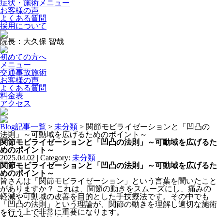
症状・施術メニュー
お客様の声
よくある質問
採用について
院長：大久保 智哉
初めての方へ
メニュー
交通事故施術
お客様の声
よくある質問
料金表
アクセス
Blog記事一覧
>
未分類
> 関節モビライゼーションと「凹凸の
法則」～可動域を広げるためのポイント～
関節モビライゼーションと「凹凸の法則」～可動域を広げるた
めのポイント～
2025.04.02 | Category:
未分類
関節モビライゼーションと「凹凸の法則」～可動域を広げるた
めのポイント～
皆さんは「関節モビライゼーション」という言葉を聞いたこと
がありますか？ これは、関節の動きをスムーズにし、痛みの
軽減や可動域の改善を目的とした手技療法です。その中でも
「凹凸の法則」という理論が、関節の動きを理解し適切な施術
を行う上で非常に重要になります。