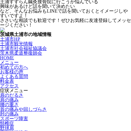
土浦すずらん鍼灸接骨院に行こうか悩んでいる
興味があるけど話を聞いて決めたい
など、そんなお悩みもLINEで話を聞いておくとイメージしや
すいですよ！
ささいな相談でも歓迎です！ぜひお気軽に友達登録してメッセ
ージください！
茨城県土浦市の地域情報
土浦市HP
土浦市観光情報
土浦市社会福祉協議会
茨木県柔道整復師会
HOME
メニュー
初めての方へ
お客様の声
よくある質問
料金表
アクセス
症状メニュー
肩のだるさ
肩の痛み
腰の重さ
首の痛みや回しづらさ
肘の痛み
スポーツ障害
頸椎症
野球肩