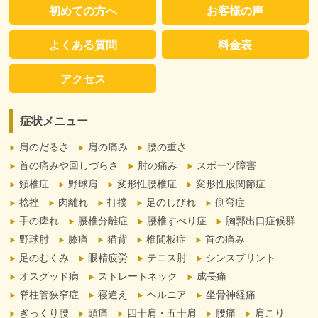
初めての方へ
お客様の声
よくある質問
料金表
アクセス
症状メニュー
肩のだるさ
肩の痛み
腰の重さ
首の痛みや回しづらさ
肘の痛み
スポーツ障害
頸椎症
野球肩
変形性腰椎症
変形性股関節症
捻挫
肉離れ
打撲
足のしびれ
側弯症
手の痺れ
腰椎分離症
腰椎すべり症
胸郭出口症候群
野球肘
膝痛
猫背
椎間板症
首の痛み
足のむくみ
眼精疲労
テニス肘
シンスプリント
オスグッド病
ストレートネック
成長痛
脊柱管狭窄症
寝違え
ヘルニア
坐骨神経痛
ぎっくり腰
頭痛
四十肩・五十肩
腰痛
肩こり