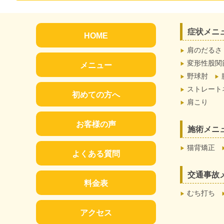
症状メニ
HOME
肩のだるさ
変形性股関
メニュー
野球肘
ストレート
初めての方へ
肩こり
お客様の声
施術メニ
猫背矯正
よくある質問
交通事故
料金表
むち打ち
アクセス