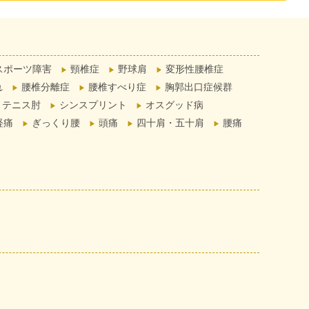
スポーツ障害
頸椎症
野球肩
変形性腰椎症
れ
腰椎分離症
腰椎すべり症
胸郭出口症候群
テニス肘
シンスプリント
オスグッド病
経痛
ぎっくり腰
頭痛
四十肩・五十肩
腰痛