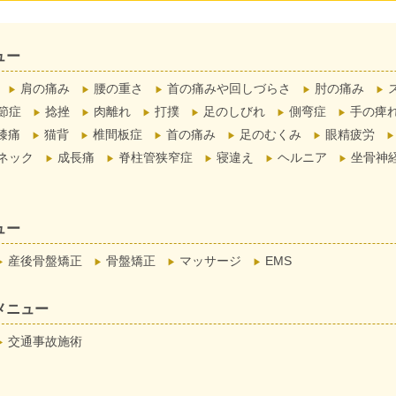
ュー
肩の痛み
腰の重さ
首の痛みや回しづらさ
肘の痛み
節症
捻挫
肉離れ
打撲
足のしびれ
側弯症
手の痺
膝痛
猫背
椎間板症
首の痛み
足のむくみ
眼精疲労
ネック
成長痛
脊柱管狭窄症
寝違え
ヘルニア
坐骨神
ュー
産後骨盤矯正
骨盤矯正
マッサージ
EMS
メニュー
交通事故施術