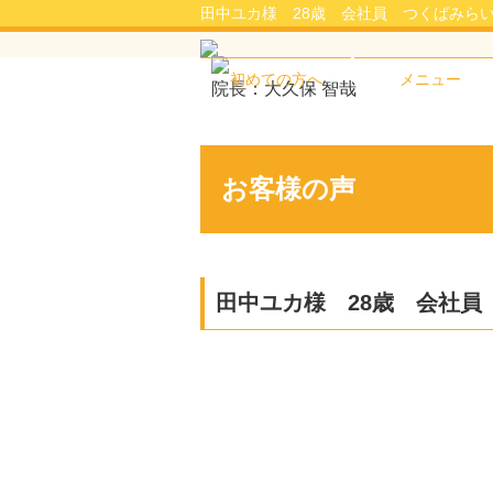
田中ユカ様 28歳 会社員 つくばみらい
初めての方へ
メニュー
院長：大久保 智哉
お客様の声
田中ユカ様 28歳 会社員