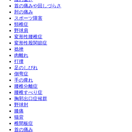
首の痛みや回しづらさ
肘の痛み
スポーツ障害
頸椎症
野球肩
変形性腰椎症
変形性股関節症
捻挫
肉離れ
打撲
足のしびれ
側弯症
手の痺れ
腰椎分離症
腰椎すべり症
胸郭出口症候群
野球肘
膝痛
猫背
椎間板症
首の痛み