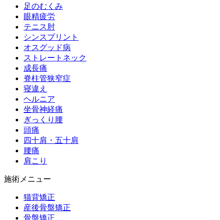
足のむくみ
眼精疲労
テニス肘
シンスプリント
オスグッド病
ストレートネック
成長痛
脊柱管狭窄症
寝違え
ヘルニア
坐骨神経痛
ぎっくり腰
頭痛
四十肩・五十肩
腰痛
肩こり
施術メニュー
猫背矯正
産後骨盤矯正
骨盤矯正