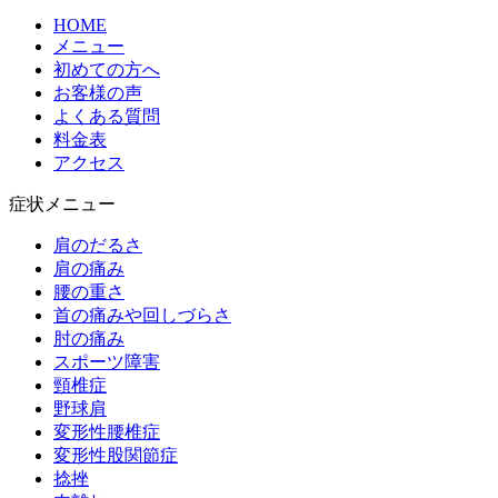
HOME
メニュー
初めての方へ
お客様の声
よくある質問
料金表
アクセス
症状メニュー
肩のだるさ
肩の痛み
腰の重さ
首の痛みや回しづらさ
肘の痛み
スポーツ障害
頸椎症
野球肩
変形性腰椎症
変形性股関節症
捻挫