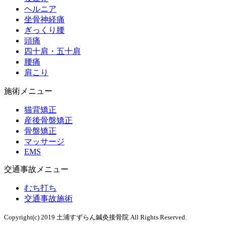
ヘルニア
坐骨神経痛
ぎっくり腰
頭痛
四十肩・五十肩
腰痛
肩こり
施術メニュー
猫背矯正
産後骨盤矯正
骨盤矯正
マッサージ
EMS
交通事故メニュー
むち打ち
交通事故施術
Copyright(c) 2019 土浦すずらん鍼灸接骨院 All Rights Reserved.