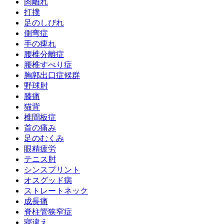
肉離れ
打撲
足のしびれ
側弯症
手の痺れ
腰椎分離症
腰椎すべり症
胸郭出口症候群
野球肘
膝痛
猫背
椎間板症
首の痛み
足のむくみ
眼精疲労
テニス肘
シンスプリント
オスグッド病
ストレートネック
成長痛
脊柱管狭窄症
寝違え