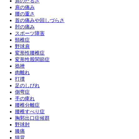
肩のだるさ
肩の痛み
腰の重さ
首の痛みや回しづらさ
肘の痛み
スポーツ障害
頸椎症
野球肩
変形性腰椎症
変形性股関節症
捻挫
肉離れ
打撲
足のしびれ
側弯症
手の痺れ
腰椎分離症
腰椎すべり症
胸郭出口症候群
野球肘
膝痛
猫背