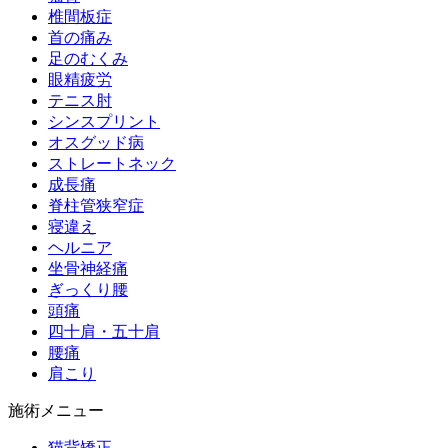
椎間板症
首の痛み
足のむくみ
眼精疲労
テニス肘
シンスプリント
オスグッド病
ストレートネック
成長痛
脊柱管狭窄症
寝違え
ヘルニア
坐骨神経痛
ぎっくり腰
頭痛
四十肩・五十肩
腰痛
肩こり
施術メニュー
猫背矯正