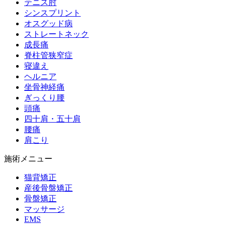
テニス肘
シンスプリント
オスグッド病
ストレートネック
成長痛
脊柱管狭窄症
寝違え
ヘルニア
坐骨神経痛
ぎっくり腰
頭痛
四十肩・五十肩
腰痛
肩こり
施術メニュー
猫背矯正
産後骨盤矯正
骨盤矯正
マッサージ
EMS