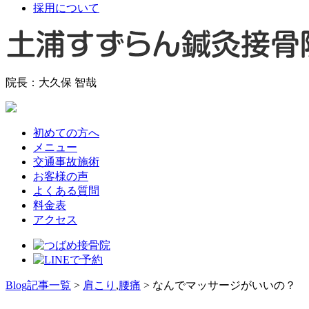
採用について
院長：大久保 智哉
初めての方へ
メニュー
交通事故施術
お客様の声
よくある質問
料金表
アクセス
Blog記事一覧
>
肩こり
,
腰痛
> なんでマッサージがいいの？