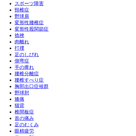
スポーツ障害
頸椎症
野球肩
変形性腰椎症
変形性股関節症
捻挫
肉離れ
打撲
足のしびれ
側弯症
手の痺れ
腰椎分離症
腰椎すべり症
胸郭出口症候群
野球肘
膝痛
猫背
椎間板症
首の痛み
足のむくみ
眼精疲労